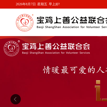
2026年8月7日
星期五
早上好!