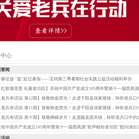
闻中心
新要闻
青春绽放 “益”起过暑假——宝鸡第三季暑期社会实践公益活动顺利举办
【红歌颂党恩 礼敬老功臣】庆祝中国共产党成立105周年暨第十一届西凤
【老兵有话说·第12期】致敬铁血荣光！走进千阳县张家塬镇，聆听老兵口
【老兵有话说·第11期】致敬铁血荣光！走进千阳县张家塬镇，聆听老兵口
【老兵有话说·第十期】致敬峥嵘岁月！走进陇县固关镇，聆听老兵口中的
庆祝中国共产党成立105周年暨第十一届西凤酒"歌声献给老功臣"慰问演
目活动