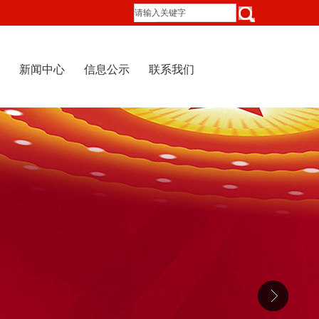
新闻中心
信息公示
联系我们