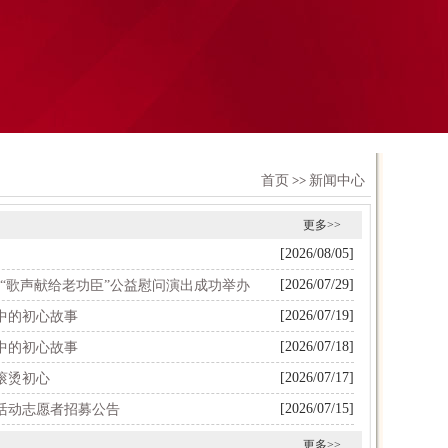
首页
>>
新闻中心
更多>>
[2026/08/05]
[2026/07/29]
酒“歌声献给老功臣”公益慰问演出成功举办
[2026/07/19]
中的初心故事
[2026/07/18]
中的初心故事
[2026/07/17]
滚烫初心
[2026/07/15]
出活动志愿者招募公告
更多>>