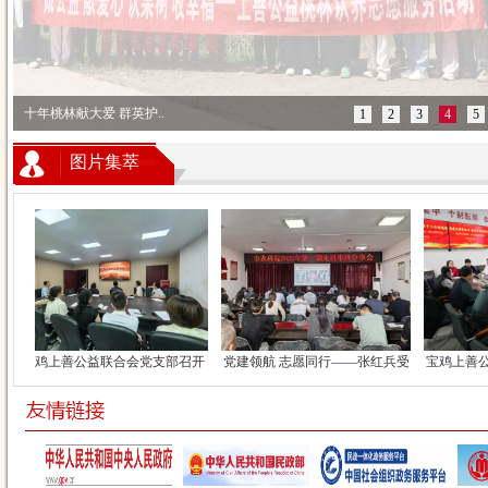
十年桃林献大爱 群英护..
1
2
3
4
5
图片集萃
上善公益联合会党支部召开
党建领航 志愿同行——张红兵受
宝鸡上善公益联合
深入贯彻中央..
邀专题党课..
人民医院